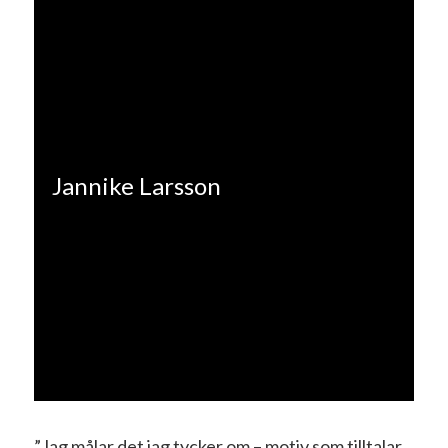
Jannike Larsson
”Jag målar det jag tycker om – motiv som tilltalar