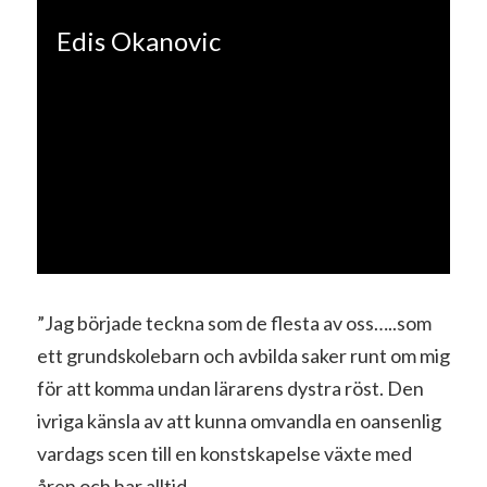
Edis Okanovic
”Jag började teckna som de flesta av oss…..som
ett grundskolebarn och avbilda saker runt om mig
för att komma undan lärarens dystra röst. Den
ivriga känsla av att kunna omvandla en oansenlig
vardags scen till en konstskapelse växte med
åren och har alltid